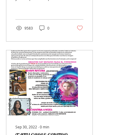
facilita que el cuerpo se
auto-regenere de la
manera más eficiente...
9583
0
Sep 30, 2022
∙
0
min