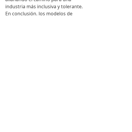
industria más inclusiva y tolerante.
En conclusión, los modelos de 
tatuaje, los modelos alternativos y el 
body positivity van de la mano. Estas 
modelos han destrozado los 
estándares de belleza tradicionales y 
se han convertido en poderosas 
defensoras de la autoexpresión, la 
aceptación del cuerpo y la 
diversidad. No son sólo modelos, 
sino modelos a seguir que inspiran a 
otros a aceptar su yo único y 
celebrar su individualidad. A medida 
que la industria continúa 
evolucionando, es importante 
reconocer y celebrar el impacto de 
estos modelos en la creación de un 
mundo más inclusivo y diverso.